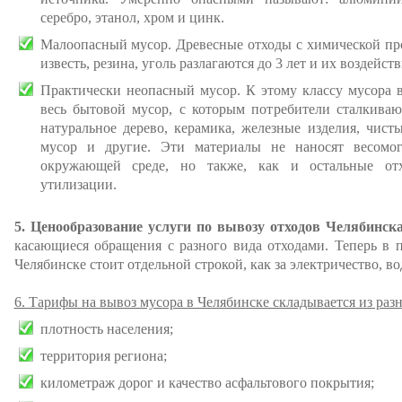
серебро, этанол, хром и цинк.
Малоопасный мусор. Древесные отходы с химической про
известь, резина, уголь разлагаются до 3 лет и их воздейств
Практически неопасный мусор. К этому классу мусора в
весь бытовой мусор, с которым потребители сталкива
натуральное дерево, керамика, железные изделия, чист
мусор и другие. Эти материалы не наносят весомо
окружающей среде, но также, как и остальные от
утилизации.
5. Ценообразование услуги по вывозу отходов Челябинска
касающиеся обращения с разного вида отходами. Теперь в
Челябинске стоит отдельной строкой, как за электричество, во
6. Тарифы на вывоз мусора в Челябинске складывается из раз
плотность населения;
территория региона;
километраж дорог и качество асфальтового покрытия;