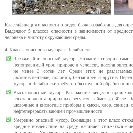
Классификация опасности отходов была разработана для опре
Выделяют 5 классов опасности в зависимости от вредност
человека и чистоту окружающей среды.
4. Классы опасности мусора г. Челябинск:
Чрезвычайно опасный мусор. Название говорит само з
непоправимый урон природе и человеку, восстановление
не менее 3 сотен лет. Среди этих не разлагаемых
люминесцентные, полоний, бензапирен и другие. Перед
мусора в Челябинске требуют обязательной обработки по
Высокоопасный мусор. Разложение веществ происход
восстановления природных ресурсов займет до 30 лет. К
щелочные и кислотные приборы и смеси, хлор, свинец, с
нефтеперерабатывающей промышленности.
Умеренно опасный мусор. Входящие в этот класс отходы
вредное воздействие на среду начинает снижаться еще
источника. Умеренно опасными называют: алюминий,