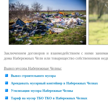
Заключением договоров и взаимодействием с ними занима
дома Набережных Челн или товарищество собственников нед
Вывоз мусора Набережные Челны:
Вывоз строительного мусора
Арендовать мусорный контейнер в Набережных Челнах
Утилизация мусора Набережные Челны
Тариф на мусор ТБО ТКО в Набережных Челнах