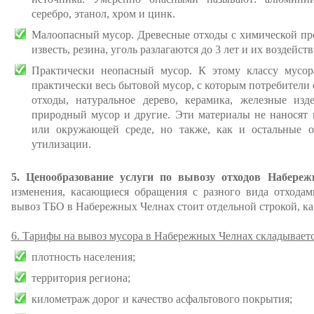
серебро, этанол, хром и цинк.
Малоопасный мусор. Древесные отходы с химической про
известь, резина, уголь разлагаются до 3 лет и их воздейств
Практически неопасный мусор. К этому классу мусо
практически весь бытовой мусор, с которым потребители
отходы, натуральное дерево, керамика, железные изд
природный мусор и другие. Эти материалы не наносят 
или окружающей среде, но также, как и остальные 
утилизации.
5. Ценообразование услуги по вывозу отходов Набере
изменения, касающиеся обращения с разного вида отходам
вывоз ТБО в Набережных Челнах стоит отдельной строкой, как 
6. Тарифы на вывоз мусора в Набережных Челнах складываетс
плотность населения;
территория региона;
километраж дорог и качество асфальтового покрытия;