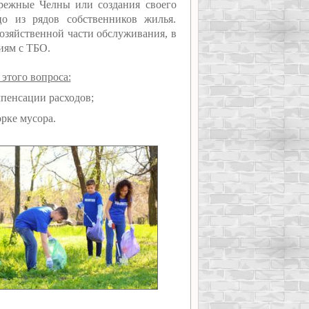
режные Челны или создания своего
цо из рядов собственников жилья.
озяйственной части обслуживания, в
иям с ТБО.
этого вопроса:
мпенсации расходов;
рке мусора.