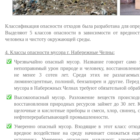
Классификация опасности отходов была разработана для опре
Выделяют 5 классов опасности в зависимости от вредност
человека и чистоту окружающей среды.
4. Классы опасности мусора г. Набережные Челны:
Чрезвычайно опасный мусор. Название говорит само з
непоправимый урон природе и человеку, восстановление
не менее 3 сотен лет. Среди этих не разлагаемых
люминесцентные, полоний, бензапирен и другие. Перед
мусора в Набережных Челнах требуют обязательной обра
Высокоопасный мусор. Разложение веществ происход
восстановления природных ресурсов займет до 30 лет. К
щелочные и кислотные приборы и смеси, хлор, свинец, с
нефтеперерабатывающей промышленности.
Умеренно опасный мусор. Входящие в этот класс отходы
вредное воздействие на среду начинает снижаться еще
источника. Умеренно опасными называют: алюминий,