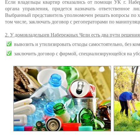
Если владельцы квартир отказались от помощи УК г. Набе
органа управления, придется назначать ответственное ли
Выбранный представитель уполномочен решать вопросы по х
том числе, заключать договор с регоператорами по манипуляц
2. У домовладельцев Набережных Челн есть два пути решения 
вывозить и утилизировать отходы самостоятельно, без ко
заключить договор с фирмой, специализирующейся на убо