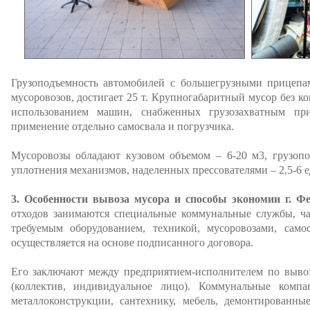
Грузоподъемность автомобилей с большегрузными прицепа
мусоровозов, достигает 25 т. Крупногабаритный мусор без к
использованием машин, снабженных грузозахватным пр
применение отдельно самосвала и погрузчика.
Мусоровозы обладают кузовом объемом – 6-20 м3, грузопо
уплотнения механизмов, наделенных прессователями – 2,5-6 
3. Особенности вывоза мусора и способы экономии г. Фе
отходов занимаются специальные коммунальные службы, ча
требуемым оборудованием, техникой, мусоровозами, само
осуществляется на основе подписанного договора.
Его заключают между предприятием-исполнителем по вывоз
(коллектив, индивидуальное лицо). Коммунальные компа
металлоконструкции, сантехнику, мебель, демонтированны