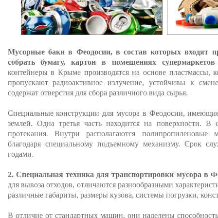
Мусорные баки в Феодосии, в состав которых входят пр
собрать бумагу, картон в помещениях супермаркетов
контейнеры в Крыме производятся на основе пластмассы, к
пропускают радиоактивное излучение, устойчивы к смен
содержат отверстия для сбора различного вида сырья.
Специальные конструкции для мусора в Феодосии, имеющие
землей. Одна третья часть находится на поверхности. В 
протекания. Внутри располагаются полипропиленовые 
благодаря специальному подъемному механизму. Срок слу
годами.
2. Специальная техника для транспортировки мусора в Ф
для вывоза отходов, отличаются разнообразными характери
различные габариты, размеры кузова, системы погрузки, конс
В отличие от стандартных машин, они наделены способност