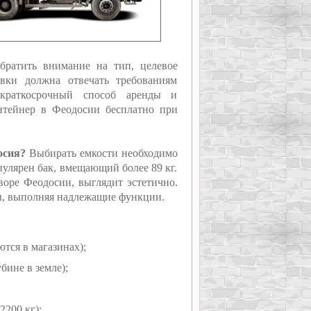
братить внимание на тип, целевое
овки должна отвечать требованиям
 краткосрочный способ аренды и
нтейнер в Феодосии бесплатно при
осия?
Выбирать емкости необходимо
пулярен бак, вмещающий более 89 кг.
оре Феодосии, выглядит эстетично.
ды, выполняя надлежащие функции.
ются в магазинах);
бине в земле);
2200 кг);