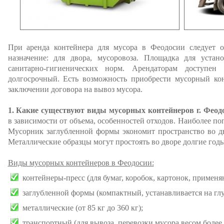
При аренда контейнера для мусора в Феодосии следует о
назначение: для двора, мусоровоза. Площадка для устан
санитарно-гигиенических норм. Арендаторам доступен
долгосрочный. Есть возможность приобрести мусорный ко
заключении договора на вывоз мусора.
1. Какие существуют виды мусорных контейнеров г. Феод
в зависимости от объема, особенностей отходов. Наиболее по
Мусорник заглубленной формы экономит пространство во дв
Металлические образцы могут простоять во дворе долгие го
Виды мусорных контейнеров в Феодосии:
контейнеры-пресс (для бумаг, коробок, картонок, применя
заглубленной формы (компактный, устанавливается на глу
металлические (от 85 кг до 360 кг);
транспортный (для вывоза, перевозки мусора весом более 