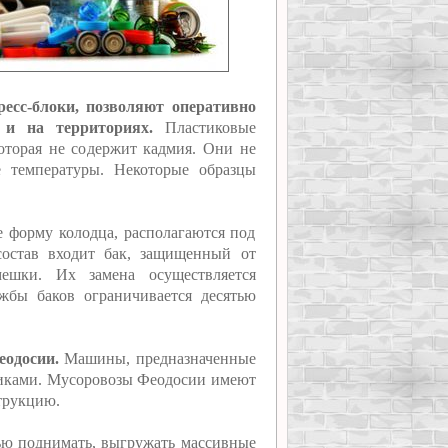
есс-блоки, позволяют оперативно
 и на территориях.
Пластиковые
оторая не содержит кадмия. Они не
е температуры. Некоторые образцы
 форму колодца, располагаются под
состав входит бак, защищенный от
мешки. Их замена осуществляется
жбы баков ограничивается десятью
еодосии.
Машины, предназначенные
стиками. Мусоровозы Феодосии имеют
трукцию.
ью поднимать, выгружать массивные