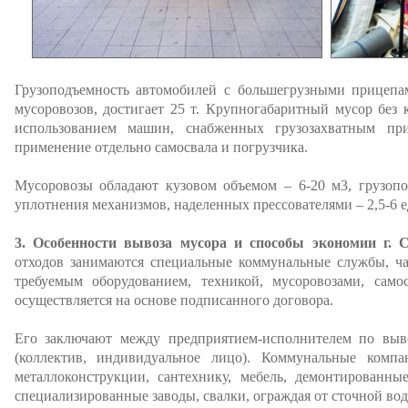
Грузоподъемность автомобилей с большегрузными прицепа
мусоровозов, достигает 25 т. Крупногабаритный мусор без 
использованием машин, снабженных грузозахватным пр
применение отдельно самосвала и погрузчика.
Мусоровозы обладают кузовом объемом – 6-20 м3, грузопо
уплотнения механизмов, наделенных прессователями – 2,5-6 
3. Особенности вывоза мусора и способы экономии г. 
отходов занимаются специальные коммунальные службы, ча
требуемым оборудованием, техникой, мусоровозами, само
осуществляется на основе подписанного договора.
Его заключают между предприятием-исполнителем по выв
(коллектив, индивидуальное лицо). Коммунальные компа
металлоконструкции, сантехнику, мебель, демонтированны
специализированные заводы, свалки, ограждая от сточной вод