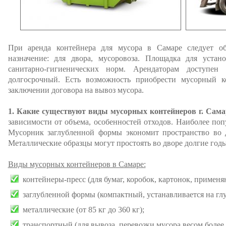
При аренда контейнера для мусора в Самаре следует об
назначение: для двора, мусоровоза. Площадка для устан
санитарно-гигиенических норм. Арендаторам доступен
долгосрочный. Есть возможность приобрести мусорный к
заключении договора на вывоз мусора.
1. Какие существуют виды мусорных контейнеров г. Сама
зависимости от объема, особенностей отходов. Наиболее поп
Мусорник заглубленной формы экономит пространство во д
Металлические образцы могут простоять во дворе долгие го
Виды мусорных контейнеров в Самаре:
контейнеры-пресс (для бумаг, коробок, картонок, применя
заглубленной формы (компактный, устанавливается на глу
металлические (от 85 кг до 360 кг);
транспортный (для вывоза, перевозки мусора весом более 