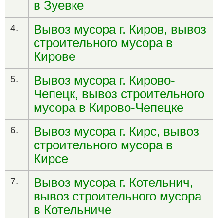
в Зуевке
Вывоз мусора г. Киров, вывоз
4.
строительного мусора в
Кирове
Вывоз мусора г. Кирово-
5.
Чепецк, вывоз строительного
мусора в Кирово-Чепецке
Вывоз мусора г. Кирс, вывоз
6.
строительного мусора в
Кирсе
Вывоз мусора г. Котельнич,
7.
вывоз строительного мусора
в Котельниче