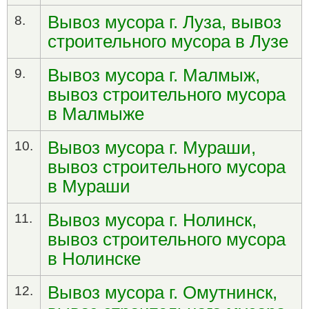
Вывоз мусора г. Луза, вывоз
8.
строительного мусора в Лузе
Вывоз мусора г. Малмыж,
9.
вывоз строительного мусора
в Малмыже
Вывоз мусора г. Мураши,
10.
вывоз строительного мусора
в Мураши
Вывоз мусора г. Нолинск,
11.
вывоз строительного мусора
в Нолинске
Вывоз мусора г. Омутнинск,
12.