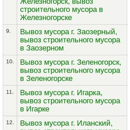
Железногорск, вывоз
строительного мусора в
Железногорске
Вывоз мусора г. Заозерный,
9.
вывоз строительного мусора
в Заозерном
Вывоз мусора г. Зеленогорск,
10.
вывоз строительного мусора
в Зеленогорске
Вывоз мусора г. Игарка,
11.
вывоз строительного мусора
в Игарке
Вывоз мусора г. Иланский,
12.