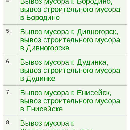
Вывоз мусора г. Бородино,
4.
вывоз строительного мусора
в Бородино
Вывоз мусора г. Дивногорск,
5.
вывоз строительного мусора
в Дивногорске
Вывоз мусора г. Дудинка,
6.
вывоз строительного мусора
в Дудинке
Вывоз мусора г. Енисейск,
7.
вывоз строительного мусора
в Енисейске
Вывоз мусора г.
8.